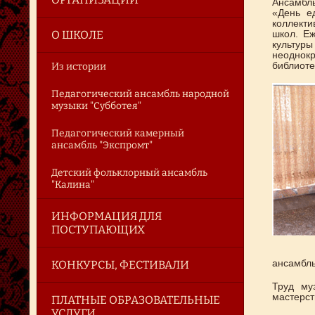
Ансамбль
«День е
коллект
О ШКОЛЕ
школ. Еж
культуры
неоднок
библиоте
Из истории
Педагогический ансамбль народной
музыки "Субботея"
Педагогический камерный
ансамбль "Экспромт"
Детский фольклорный ансамбль
"Калина"
ИНФОРМАЦИЯ ДЛЯ
ПОСТУПАЮЩИХ
КОНКУРСЫ, ФЕСТИВАЛИ
ансамбль
Труд му
мастерст
ПЛАТНЫЕ ОБРАЗОВАТЕЛЬНЫЕ
УСЛУГИ