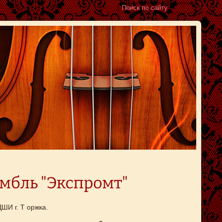
мбль "Экспромт"
ШИ г. Т оржка.