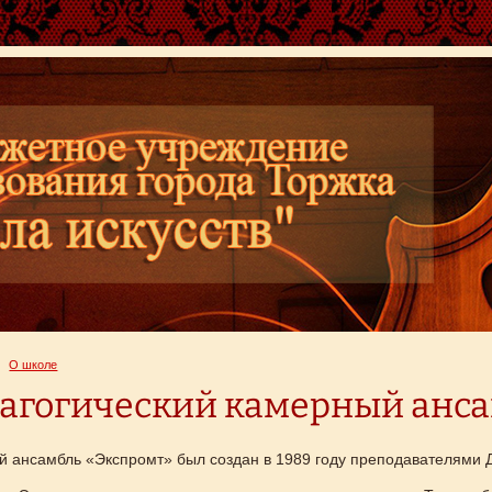
О школе
агогический камерный анса
 ансамбль «Экспромт» был создан в 1989 году преподавателями Д