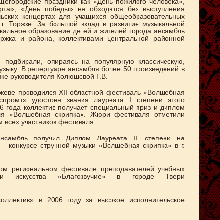
щегородские праздники как «День пожилого человека»,
рта», «День победы» не обходятся без выступления
ельских концертах для учащихся общеобразовательных
г. Торжке. За большой вклад в развитие музыкальной
ыкальное образование детей и жителей города ансамбль
оржка и района, коллективами центральной районной
 подбирали, опираясь на популярную классическую,
зыку. В репертуаре ансамбля более 50 произведений в
ке руководителя Колюшевой Г.В.
 Ржеве проводился XII областной фестиваль «Волшебная
спромт» удостоен звания лауреата I степени этого
6 года коллектив получает специальный приз и диплом
аля «Волшебная скрипка». Жюри фестиваля отметили
 всех участников фестиваля.
нсамбль получил Диплом Лауреата III степени на
– конкурсе струнной музыки «Волшебная скрипка» в г.
ом региональном фестивале преподавателей учебных
 и искусства «Благозвучие» в городе Твери
оллектив» в 2006 году за высокое исполнительское