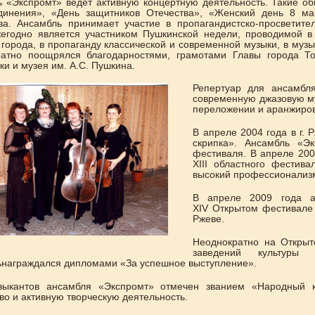
 «Экспромт» ведет активную концертную деятельность. Такие об
динения», «День защитников Отечества», «Женский день 8 ма
ива. Ансамбль принимает участие в пропагандистско-просветит
егодно является участником Пушкинской недели, проводимой в 
 города, в пропаганду классической и современной музыки, в муз
ратно поощрялся благодарностями, грамотами Главы города Т
ки и музея им. А.С. Пушкина.
Репертуар для ансамбля
современную джазовую му
переложении и аранжиров
В апреле 2004 года в г.
скрипка». Ансамбль «Эк
фестиваля. В апреле 200
XIII областного фестив
высокий профессионализм
В апреле 2009 года а
XIV Открытом фестивале 
Ржеве.
Неоднократно на Открыт
заведений культуры
награждался дипломами «За успешное выступление».
зыкантов ансамбля «Экспромт» отмечен званием «Народный к
во и активную творческую деятельность.