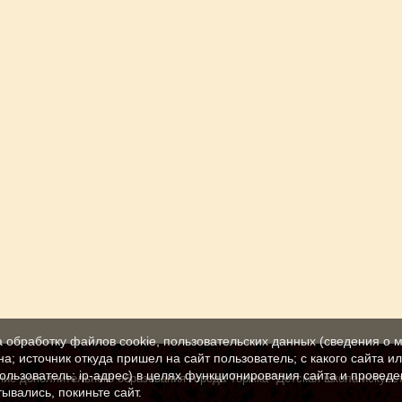
а обработку файлов cookie, пользовательских данных (сведения о м
а; источник откуда пришел на сайт пользователь; с какого сайта и
пользователь; ip-адрес) в целях функционирования сайта и проведе
е дополнительного образования города Торжка "Детская школа искусс
ывались, покиньте сайт.