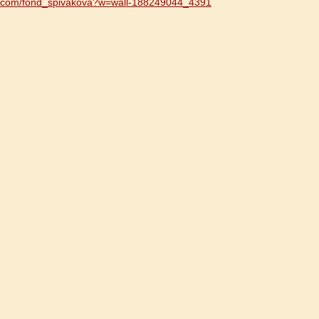
vk.com/fond_spivakova?w=wall-188249044_4391