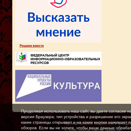
Решаем вместе
Продолжая использовать наш сайт, вы даете согласие н
версия Браузера; тип устройства и разрешение его экран
какие страницы открывает и на какие кнопки нажимает 
Муниципальное бюджетное учреждени
обзоров. Если вы не хотите, чтобы ваши данные обрабат
© Конструктор сайтов
Nubex.ru