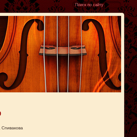
о
 Спивакова