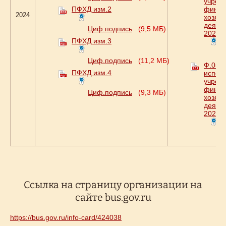
учреж
ПФХД изм.2
финан
2024
хозяй
деятел
Циф.подпись
(9,5 МБ)
2024г.
ПФХД изм.3
Ц
Циф.подпись
(11,2 МБ)
Ф.0503
ПФХД изм.4
испол
учреж
финан
Циф.подпись
(9,3 МБ)
хозяй
деятел
2024г.
Ц
Ccылка на страницу организации на
сайте bus.gov.ru
https://bus.gov.ru/info-card/424038