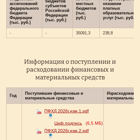
бюджетов
ассигнований
местных
оказании
субъектов
федерального
бюджетов
платных
Российской
бюджета
(тыс.
образовательных
Федерации
Федерации
руб.)
услуг (тыс. руб.)
(тыс. руб.)
(тыс. руб.)
-
-
35091,3
238,8
Информация о поступлении и
расходовании финансовых и
материальных средств
Поступившие финансовые и
Израсходованн
Год
материальные средства
материальные с
ПФХД 2026г.изм.1.pdf
Циф.подпись
(6,5 МБ)
ПФХД 2026г.изм.2.pdf