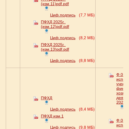
(изм.11)pdf.pdf
Циф.подпись
(7,7 МБ)
ПФХД 2025г..
(изм.12)pdf.pdf
Циф.подпись
(8,2 МБ)
ПФХД 2025г..
(изм.13)pdf.pdf
Циф.подпись
(8,8 МБ)
Ф.0503
испол
учреж
финан
хозяй
деятел
ПФХД
2024г. 
Циф.подпись
(8,4 МБ)
Ц
ПФХД изм.1
Ф.0503
испол
Циф.подпись
(9,8 МБ)