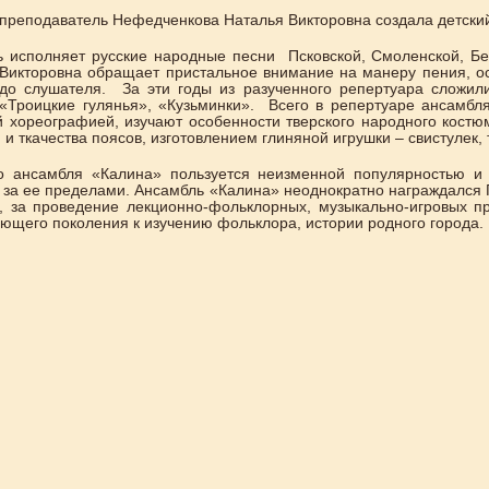
. преподаватель Нефедченкова Наталья Викторовна создала детск
 исполняет русские народные песни Псковской, Смоленской, Бел
Викторовна обращает пристальное внимание на манеру пения, ос
 до слушателя. За эти годы из разученного репертуара сложил
 «Троицкие гулянья», «Кузьминки». Всего в репертуаре ансамбл
 хореографией, изучают особенности тверского народного костюм
 и ткачества поясов, изготовлением глиняной игрушки – свистулек, 
во ансамбля «Калина» пользуется неизменной популярностью 
 за ее пределами. Ансамбль «Калина» неоднократно награждался 
», за проведение лекционно-фольклорных, музыкально-игровых 
ющего поколения к изучению фольклора, истории родного города.