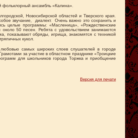
ий фольклорный ансамбль «Калина».
городской, Новосибирской областей и Тверского края.
обое звучание, диалект. Очень важно это сохранить и
ись целые программы: «Масленица», «Рождественские
я около 50 песен. Ребята с удовольствием занимаются
а, показывают обряды, игрища, знакомятся с техникой
тряпичных кукол.
и любовью самых широких слоев слушателей в городе
Грамотами за участие в областном празднике «Троицкие
программ для школьников города Торжка и приобщение
Версия для печати