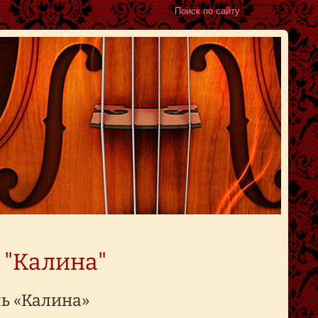
 "Калина"
ь «Калина»