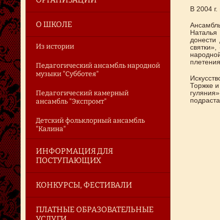
В 2004 г
О ШКОЛЕ
Ансамбль
Наталья 
донести
Из истории
святки»,
народной
плетения
Педагогический ансамбль народной
музыки "Субботея"
Искусст
Торжке и
Педагогический камерный
гуляния
подраста
ансамбль "Экспромт"
Детский фольклорный ансамбль
"Калина"
ИНФОРМАЦИЯ ДЛЯ
ПОСТУПАЮЩИХ
КОНКУРСЫ, ФЕСТИВАЛИ
ПЛАТНЫЕ ОБРАЗОВАТЕЛЬНЫЕ
УСЛУГИ