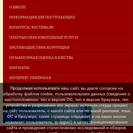
О ШКОЛЕ
ИНФОРМАЦИЯ ДЛЯ ПОСТУПАЮЩИХ
КОНКУРСЫ, ФЕСТИВАЛИ
ПЛАТНЫЕ ОБРАЗОВАТЕЛЬНЫЕ УСЛУГИ
ПРОТИВОДЕЙСТВИЕ КОРРУПЦИИ
НЕЗАВИСИМАЯ ОЦЕНКА КАЧЕСТВА
КОНТАКТЫ
ИНТЕРНЕТ-ПРИЁМНАЯ
ЧАСТО ЗАДАВАЕМЫЕ ВОПРОСЫ
Продолжая использовать наш сайт, вы даете согласие на
обработку файлов cookie, пользовательских данных (сведения о
ПРОТИВОДЕЙСТВИЕ КОРРУПЦИИ
местоположении; тип и версия ОС; тип и версия Браузера; тип
устройства и разрешение его экрана; источник откуда пришел
на сайт пользователь; с какого сайта или по какой рекламе; язык
Информационная безопасность
ОС и Браузера; какие страницы открывает и на какие кнопки
нажимает пользователь; ip-адрес) в целях функционирования
сайта и проведения статистических исследований и обзоров.