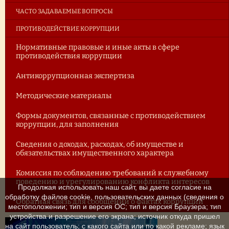
ЧАСТО ЗАДАВАЕМЫЕ ВОПРОСЫ
ПРОТИВОДЕЙСТВИЕ КОРРУПЦИИ
Нормативные правовые и иные акты в сфере
противодействия коррупции
Антикоррупционная экспертиза
Методические материалы
Формы документов, связанные с противодействием
коррупции, для заполнения
Сведения о доходах, расходах, об имуществе и
обязательствах имущественного характера
Комиссия по соблюдению требований к служебному
поведению и урегулированию конфликта интересов
Продолжая использовать наш сайт, вы даете согласие на
обработку файлов cookie, пользовательских данных (сведения о
Обратная связь для сообщений о фактах коррупции
местоположении; тип и версия ОС; тип и версия Браузера; тип
устройства и разрешение его экрана; источник откуда пришел
на сайт пользователь; с какого сайта или по какой рекламе; язык