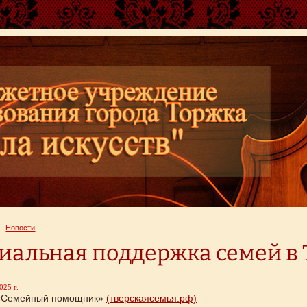
Новости
иальная поддержка семей в 
025 г.
«Семейный помощник»
(тверскаясемья.рф)